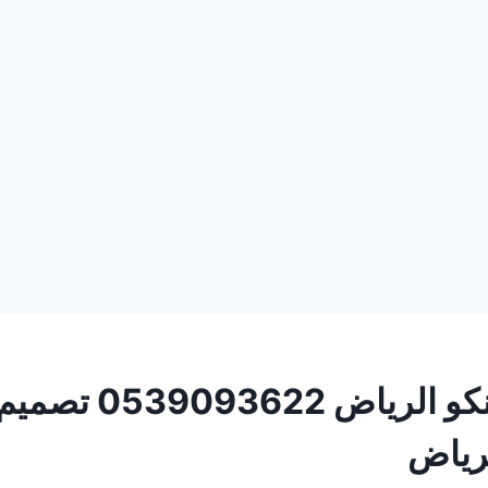
مظلات شينكو الرياض 22
لرياض