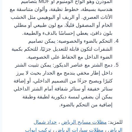
المودرن وهو ألواح ألومنيوم أو MDF بتصاميم
هندسية بسيطة، خطوط نظيفة، وألوان متناسقة مع
الأثاث العصري. أو الريف أو البوهيمي مثل الخشب
الخام أو المصقول قليلًا، مع لون طبيعي أو مطلي
بلون دافئ، يعطي إحساسًا بالدفء والطبيعة.
التحكم بالضوء والخصوصية: يمكن تصاميم
الشفرات لتكون قابلة للتعديل جزئيًا، للتحكم بكمية
الضوء الداخل مع الحفاظ على الخصوصية.
دمج الشتر مع عناصر الديكور: يمكن تثبيت الشتر
داخل إطار مخفي يندمج مع الجدار بحيث لا يبرز
كثيرًا ويصبح جزءًا من التصميم الداخلي، أو إضافة
ستائر خفيفة أو ستائر شفافة أمام الشتر الداخلي
يمكن أن يضفي لمسة ديكورية لطيفة وطبقة
إضافية من التحكم بالضوء.
للمزيد:
مظلات مسابح الرياض
،
حداد شمال
الرياض
،
مظلات سيارات الرياض
،
تركيب ابواب