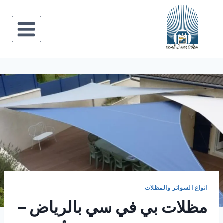
لتجاوز
لى
لمحتوى
انواع السواتر والمظلات
مظلات بي في سي بالرياض –